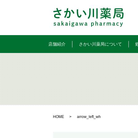
店舗紹介
さかい川薬局について
HOME
arrow_left_wh