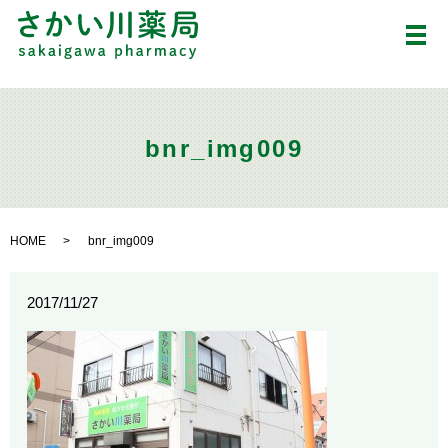
メ
bnr_img009
HOME
bnr_img009
2017/11/27