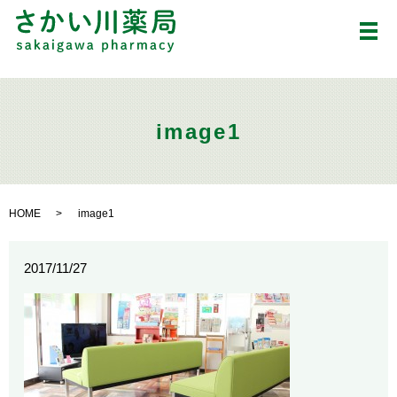
メ
image1
HOME
image1
2017/11/27