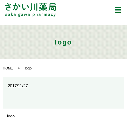
メ
logo
HOME
logo
2017/11/27
logo